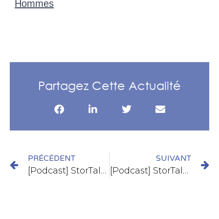
Hommes
Partagez Cette Actualité
PRÉCÉDENT
SUIVANT
[Podcast] StorTalk – “Stordata, les Origines”
[Podcast] StorTalk – “Enjeux IT : la réponse de Stordata”