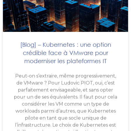
[Blog] – Kubernetes : une option
crédible face à VMware pour
moderniser les plateformes IT
Peut-on s’extraire, même progressivement,
de VMware ? Pour Ludovic PIOT, oui, c’est
parfaitement envisageable, et sans opter
pour un de ses équivalents. Il faut pour cela
considérer les VM comme un type de
workloads parmi d’autres, que Kubernetes
pilote en tant que socle unique de
l’infrastructure. Le choix de Kubernetes est