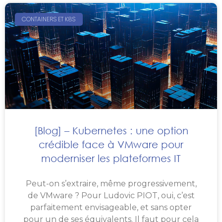
CONTAINERS ET K8S
[Blog] – Kubernetes : une option
crédible face à VMware pour
moderniser les plateformes IT
Peut-on s’extraire, même progressivement,
de VMware ? Pour Ludovic PIOT, oui, c’est
parfaitement envisageable, et sans opter
pour un de ses équivalents. Il faut pour cela