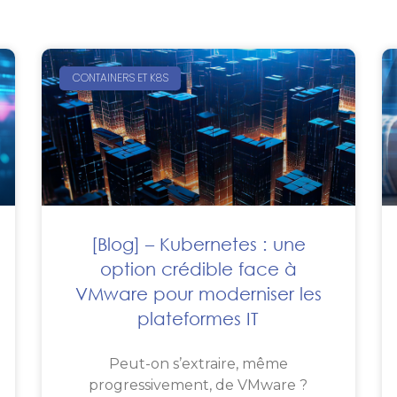
CONTAINERS ET K8S
[Blog] – Kubernetes : une
option crédible face à
VMware pour moderniser les
plateformes IT
Peut-on s’extraire, même
progressivement, de VMware ?