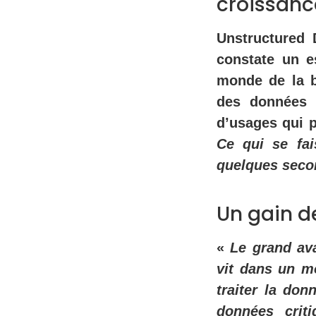
croissanc
Unstructured 
constate un e
monde de la b
des données 
d’usages qui p
Ce qui se fai
quelques sec
Un gain d
«
Le grand ava
vit dans un m
traiter la don
données crit