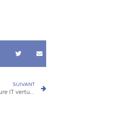
SUIVANT
[Blog] – Pas d’infrastructure IT vertueuse sans intégration de la dimension RSE