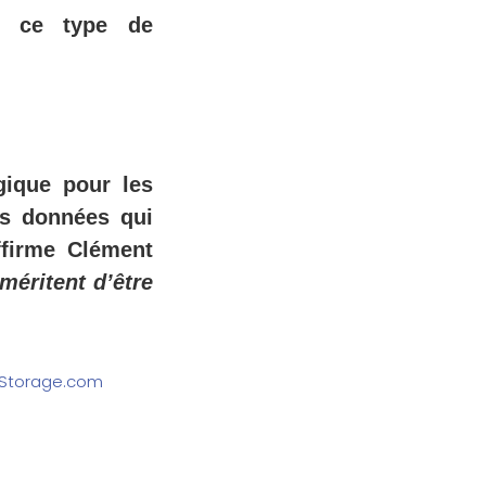
ur ce type de
gique pour les
les données qui
ffirme Clément
méritent d’être
eStorage.com