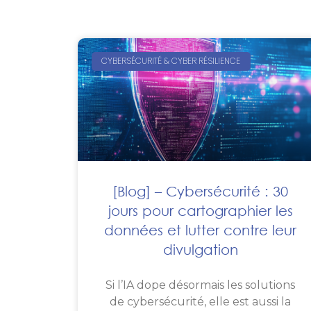
CYBERSÉCURITÉ & CYBER RÉSILIENCE
[Blog] – Cybersécurité : 30
jours pour cartographier les
données et lutter contre leur
divulgation
Si l’IA dope désormais les solutions
de cybersécurité, elle est aussi la