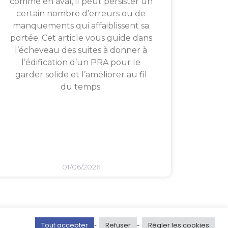
comme en aval, il peut persister un
certain nombre d’erreurs ou de
manquements qui affaiblissent sa
portée. Cet article vous guide dans
l’écheveau des suites à donner à
l’édification d’un PRA pour le
garder solide et l’améliorer au fil
du temps.
01/06/2026
Tout accepter
Refuser
Régler les cookies
-
-