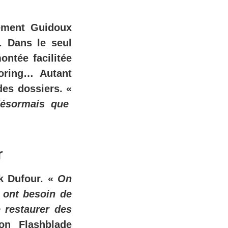
lément Guidoux
. Dans le seul
ntée facilitée
oring… Autant
des dossiers. «
désormais que
r
k Dufour. «
On
 ont besoin de
e restaurer des
ion Flashblade