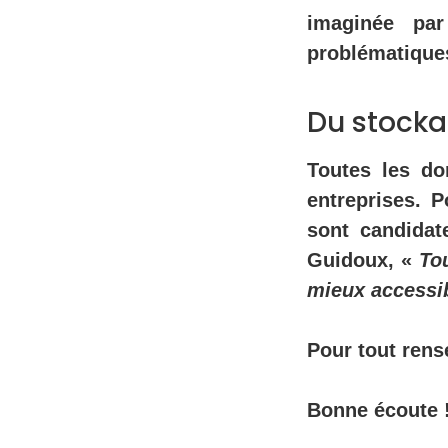
imaginée par
problématique
Du stocka
Toutes les do
entreprises. P
sont candidat
Guidoux, «
Tou
mieux accessi
Pour tout ren
Bonne écoute 