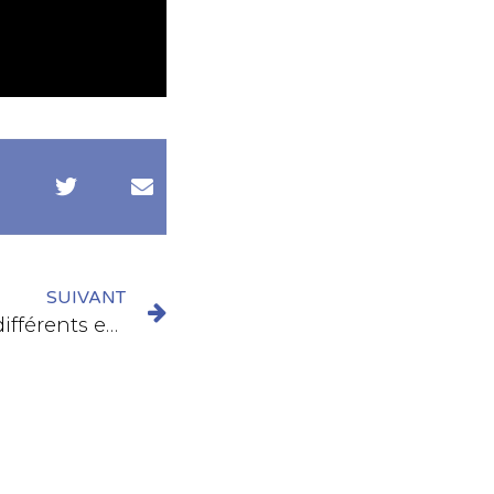
SUIVANT
[Live] – Echange sur les différents enjeux en matière de sécurisation des données