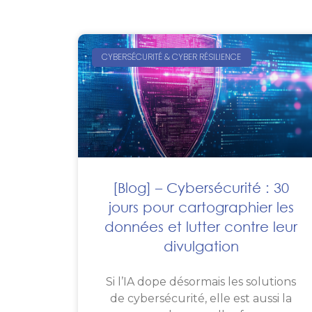
CYBERSÉCURITÉ & CYBER RÉSILIENCE
[Blog] – Cybersécurité : 30
jours pour cartographier les
données et lutter contre leur
divulgation
Si l’IA dope désormais les solutions
de cybersécurité, elle est aussi la