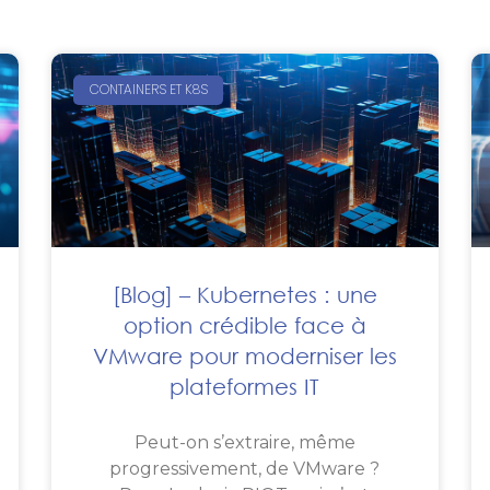
CONTAINERS ET K8S
[Blog] – Kubernetes : une
option crédible face à
VMware pour moderniser les
plateformes IT
Peut-on s’extraire, même
progressivement, de VMware ?