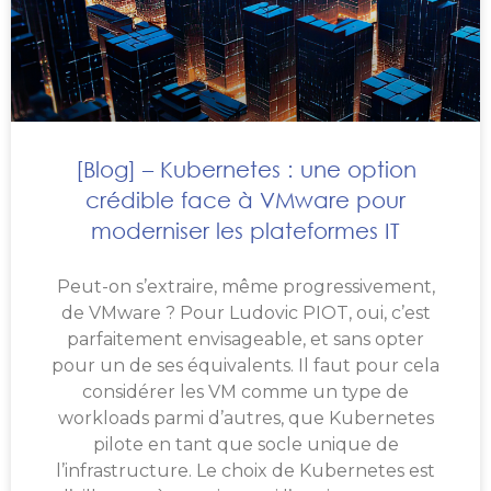
[Blog] – Kubernetes : une option
crédible face à VMware pour
moderniser les plateformes IT
Peut-on s’extraire, même progressivement,
de VMware ? Pour Ludovic PIOT, oui, c’est
parfaitement envisageable, et sans opter
pour un de ses équivalents. Il faut pour cela
considérer les VM comme un type de
workloads parmi d’autres, que Kubernetes
pilote en tant que socle unique de
l’infrastructure. Le choix de Kubernetes est