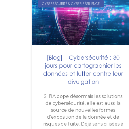
CYBERSÉCURITÉ & CYBER RÉSILIENCE
[Blog] – Cybersécurité : 30
jours pour cartographier les
données et lutter contre leur
divulgation
Si l’IA dope désormais les solutions
de cybersécurité, elle est aussi la
source de nouvelles formes
d’exposition de la donnée et de
risques de fuite. Déjà sensibilisées à