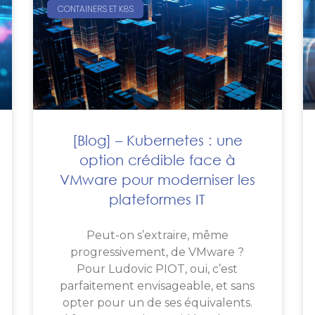
CONTAINERS ET K8S
[Blog] – Kubernetes : une
option crédible face à
VMware pour moderniser les
plateformes IT
Peut-on s’extraire, même
progressivement, de VMware ?
Pour Ludovic PIOT, oui, c’est
parfaitement envisageable, et sans
opter pour un de ses équivalents.