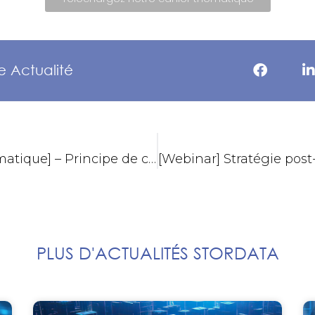
e Actualité
[Cahier Thématique] – Principe de cyber résilience : comprendre sa portée, réussir sa mise en œuvre
PLUS D'ACTUALITÉS STORDATA