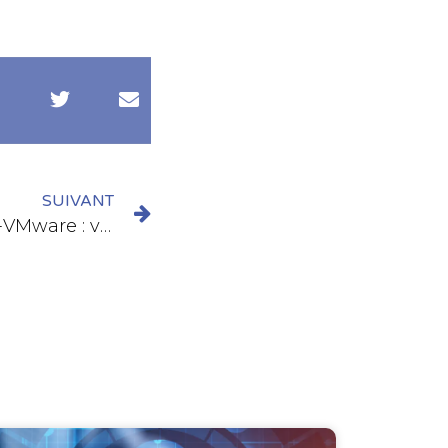
SUIVANT
[Webinar] Stratégie post-VMware : venez découvrir l’alternative Nutanix & Everpure !