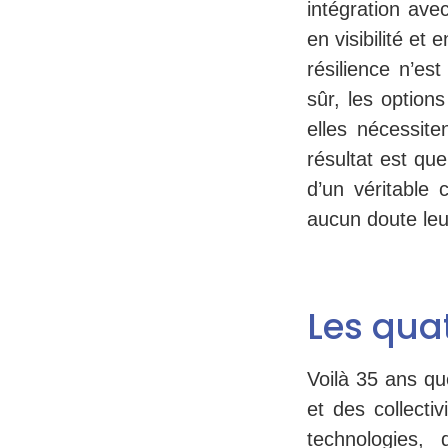
intégration ave
en visibilité et
résilience n’es
sûr, les options
elles nécessit
résultat est qu
d’un véritable c
aucun doute leu
Les quat
Voilà 35 ans q
et des collectiv
technologies,