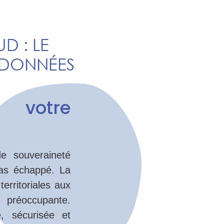
D : LE
 DONNÉES
 votre
e souveraineté
pas échappé. La
erritoriales aux
 préoccupante.
, sécurisée et