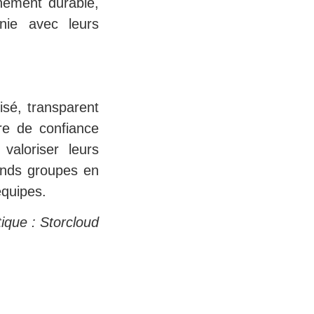
nement durable,
onie avec leurs
isé, transparent
re de confiance
valoriser leurs
ands groupes en
équipes.
ique : Storcloud